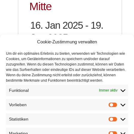
Mitte
16. Jan 2025 - 19.
Jan 2025
Cookie-Zustimmung verwalten
Um dir ein optimales Erlebnis zu bieten, verwenden wir Technologien wie
Cookies, um Geräteinformationen zu speichern und/oder darauf
Buchungen sind für diese Veranstaltung geschlossen.
zuzugreifen. Wenn du diesen Technologien zustimmst, können wir Daten
wie das Surfverhalten oder eindeutige IDs auf dieser Website verarbeiten.
Wenn du deine Zustimmung nicht erteilst oder zurückziehst, können
bestimmte Merkmale und Funktionen beeinträchtigt werden.
Veranstaltungsort:
UTA Institut, Köln
Funktional
Immer aktiv
Vorlieben
Vorliebe
Diese Seite weiterempfehlen:
Statistiken
Statistik
Marketing