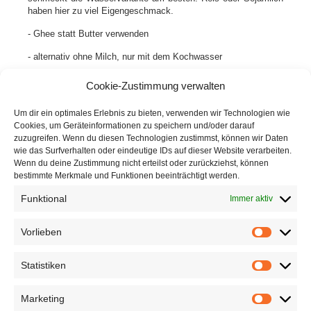
haben hier zu viel Eigengeschmack.
- Ghee statt Butter verwenden
- alternativ ohne Milch, nur mit dem Kochwasser
- halb Kartoffeln und Möhren zusammen kochen und stampfen
Cookie-Zustimmung verwalten
- halb Kartoffeln und Pastinaken
Um dir ein optimales Erlebnis zu bieten, verwenden wir Technologien wie
- halb Kartoffeln und Kürbis
Cookies, um Geräteinformationen zu speichern und/oder darauf
zuzugreifen. Wenn du diesen Technologien zustimmst, können wir Daten
- in Griechenland habe ich auch schon mal Kartoffelstampf mit
wie das Surfverhalten oder eindeutige IDs auf dieser Website verarbeiten.
Olivenöl und Knoblauch gegessen, aber die Variante war nicht
Wenn du deine Zustimmung nicht erteilst oder zurückziehst, können
so nach meinem Geschmack
bestimmte Merkmale und Funktionen beeinträchtigt werden.
Funktional
Immer aktiv
Vorlieben
Vorliebe
Diese Seite weiterempfehlen:
Statistiken
Statistik
Marketing
E-Mail*
Marketin