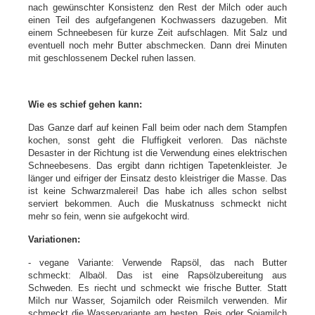
nach gewünschter Konsistenz den Rest der Milch oder auch
einen Teil des aufgefangenen Kochwassers dazugeben. Mit
einem Schneebesen für kurze Zeit aufschlagen. Mit Salz und
eventuell noch mehr Butter abschmecken. Dann drei Minuten
mit geschlossenem Deckel ruhen lassen.
Wie es schief gehen kann:
Das Ganze darf auf keinen Fall beim oder nach dem Stampfen
kochen, sonst geht die Fluffigkeit verloren. Das nächste
Desaster in der Richtung ist die Verwendung eines elektrischen
Schneebesens. Das ergibt dann richtigen Tapetenkleister. Je
länger und eifriger der Einsatz desto kleistriger die Masse. Das
ist keine Schwarzmalerei! Das habe ich alles schon selbst
serviert bekommen. Auch die Muskatnuss schmeckt nicht
mehr so fein, wenn sie aufgekocht wird.
Variationen:
- vegane Variante: Verwende Rapsöl, das nach Butter
schmeckt: Albaöl. Das ist eine Rapsölzubereitung aus
Schweden. Es riecht und schmeckt wie frische Butter. Statt
Milch nur Wasser, Sojamilch oder Reismilch verwenden. Mir
schmeckt die Wasservariante am besten. Reis oder Sojamilch