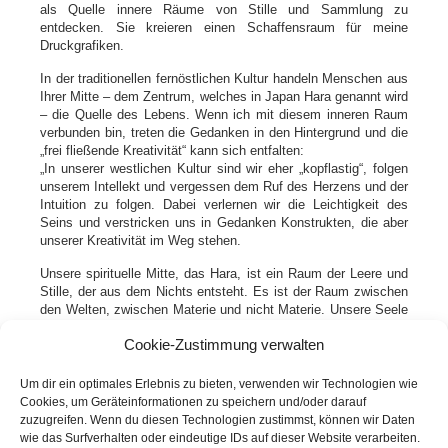
als Quelle innere Räume von Stille und Sammlung zu
entdecken. Sie kreieren einen Schaffensraum für meine
Druckgrafiken.
In der traditionellen fernöstlichen Kultur handeln Menschen aus
Ihrer Mitte – dem Zentrum, welches in Japan Hara genannt wird
– die Quelle des Lebens. Wenn ich mit diesem inneren Raum
verbunden bin, treten die Gedanken in den Hintergrund und die
„frei fließende Kreativität“ kann sich entfalten:
„In unserer westlichen Kultur sind wir eher „kopflastig“, folgen
unserem Intellekt und vergessen dem Ruf des Herzens und der
Intuition zu folgen. Dabei verlernen wir die Leichtigkeit des
Seins und verstricken uns in Gedanken Konstrukten, die aber
unserer Kreativität im Weg stehen.
Unsere spirituelle Mitte, das Hara, ist ein Raum der Leere und
Stille, der aus dem Nichts entsteht. Es ist der Raum zwischen
den Welten, zwischen Materie und nicht Materie. Unsere Seele
ist nicht Materiell und doch verkörpert Sie sich auf dieser Erde,
Cookie-Zustimmung verwalten
nimmt Form und Gestalt an. In den Grafiken treffen sich Leere
und Form.“
(Nina Ruho Lösel)
Um dir ein optimales Erlebnis zu bieten, verwenden wir Technologien wie
Cookies, um Geräteinformationen zu speichern und/oder darauf
Technik: Radierungen, Strichätzung und Linoldruck
zuzugreifen. Wenn du diesen Technologien zustimmst, können wir Daten
wie das Surfverhalten oder eindeutige IDs auf dieser Website verarbeiten.
Ausstellungseröffnung ist am 25. Juli im Café Banyan in Köln.