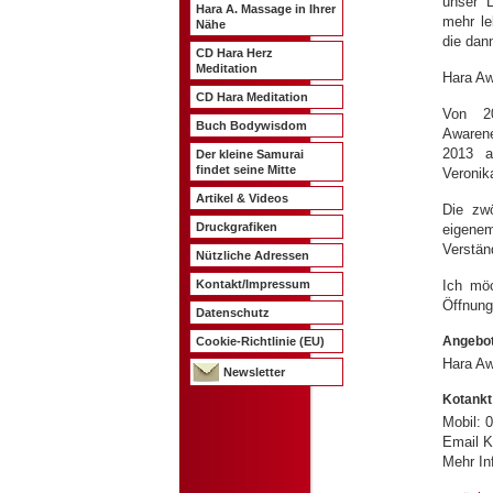
unser L
Hara A. Massage in Ihrer
mehr le
Nähe
die dann
CD Hara Herz
Meditation
Hara Aw
CD Hara Meditation
Von 2
Buch Bodywisdom
Awarene
2013 a
Der kleine Samurai
findet seine Mitte
Veronik
Artikel & Videos
Die zw
Druckgrafiken
eigenem
Verständ
Nützliche Adressen
Ich möc
Kontakt/Impressum
Öffnung
Datenschutz
Angebot
Cookie-Richtlinie (EU)
Hara Aw
Newsletter
Kotankt
Mobil: 
Email K
Mehr In