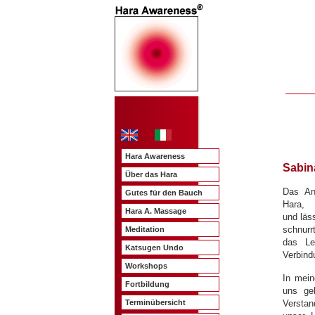
Hara Awareness
Sabin
Über das Hara
Das Ans
Gutes für den Bauch
Hara, 
Hara A. Massage
und läs
schnurr
Meditation
das Le
Katsugen Undo
Verbin
Workshops
In mein
Fortbildung
uns ge
Versta
Terminübersicht