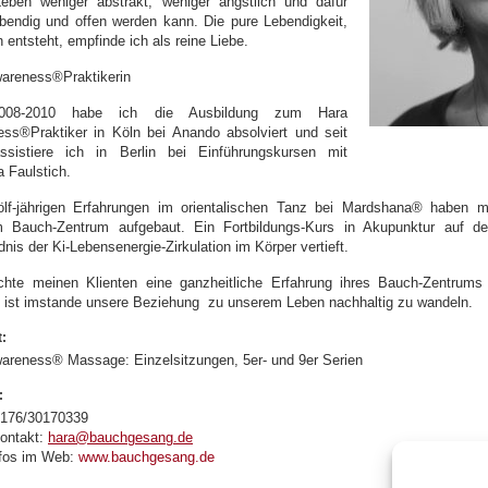
eben weniger abstrakt, weniger ängstlich und dafür
bendig und offen werden kann. Die pure Lebendigkeit,
 entsteht, empfinde ich als reine Liebe.
areness®Praktikerin
008-2010 habe ich die Ausbildung zum Hara
ss®Praktiker in Köln bei Anando absolviert und seit
ssistiere ich in Berlin bei Einführungskursen mit
a Faulstich.
ölf-jährigen Erfahrungen im orientalischen Tanz bei Mardshana® haben 
 Bauch-Zentrum aufgebaut. Ein Fortbildungs-Kurs in Akupunktur auf der
nis der Ki-Lebensenergie-Zirkulation im Körper vertieft.
hte meinen Klienten eine ganzheitliche Erfahrung ihres Bauch-Zentrums 
 ist imstande unsere Beziehung zu unserem Leben nachhaltig zu wandeln.
:
areness® Massage: Einzelsitzungen, 5er- und 9er Serien
:
0176/30170339
ontakt:
hara@bauchgesang.de
fos im Web:
www.bauchgesang.de